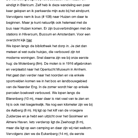
eindigt in Blaricum. Zelf heb ik deze wandeling een paar
keer gelopen en ik parkeerde mijn auto bij het eindpunt.
Vervolgens nam ik bus (# 108) naar Huizen om daar te
beginnen. Maar je kunt natuurlijk ook helemaal met de
bus naar Huizen komen. Er zijn busverbindingen met de
stations in Hilversum, Bussum en Amsterdam. Voor een
overzicht kijk
hier
.
We lopen langs de bibliotheek het dorp in. Je ziet dan
meteen al wat oude huisjes, die verbouwd zijn tot
moderne woningen. Snel daarna zijn we bij onze eerste
hug: de Molenberg (8m). De molen is in 1916 afgebroken
en verplaatst naar het Openlucht Museum in Arnhem.
Het gaat dan verder naar het noorden en via enkele
sportvelden komen we in het bos en landbouwgebied
van de Naarder Eng. In de zomer wordt hier op enkele
percelen boekweit verbouwd. We lopen langs de
Blarenberg (10 m), maar daar is niet veel van te zien en
hij is ook niet toegankelijk. Na nog een kilometer zijn we bij
de Aalberg (8 m). Hij ligt op het klif van de vroegere
Zuiderzee en je hebt een uitzicht over het Gooimeer en
Almere Haven. Iets verderop ligt de Zeehoogt (8 m),
maar die ligt op een camping en daar zijn wij niet welkom.
Vervolgens zien we de Eukenberg (14 m), de eerste