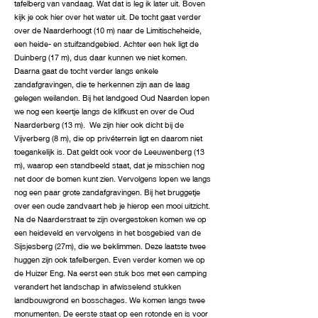
tafelberg van vandaag. Wat dat is leg ik later uit. Boven
kijk je ook hier over het water uit. De tocht gaat verder
over de Naarderhoogt (10 m) naar de Limitischeheide,
een heide- en stuifzandgebied. Achter een hek ligt de
Duinberg (17 m), dus daar kunnen we niet komen.
Daarna gaat de tocht verder langs enkele
zandafgravingen, die te herkennen zijn aan de laag
gelegen weilanden. Bij het landgoed Oud Naarden lopen
we nog een keertje langs de klifkust en over de Oud
Naarderberg (13 m). We zijn hier ook dicht bij de
Vijverberg (8 m), die op privéterrein ligt en daarom niet
toegankelijk is. Dat geldt ook voor de Leeuwenberg (13
m), waarop een standbeeld staat, dat je misschien nog
net door de bomen kunt zien. Vervolgens lopen we langs
nog een paar grote zandafgravingen. Bij het bruggetje
over een oude zandvaart heb je hierop een mooi uitzicht.
Na de Naarderstraat te zijn overgestoken komen we op
een heideveld en vervolgens in het bosgebied van de
Sijsjesberg (27m), die we beklimmen. Deze laatste twee
huggen zijn ook tafelbergen. Even verder komen we op
de Huizer Eng. Na eerst een stuk bos met een camping
verandert het landschap in afwisselend stukken
landbouwgrond en bosschages. We komen langs twee
monumenten. De eerste staat op een rotonde en is voor