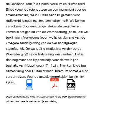
de Gooische Tram, die tussen Blaricum en Huizen reed.
Bij de volgende rotonde zien we een monument voor de
antennemasten, die in Huizen hebben gestaan voor
radioverbindingen met het toenmalige Indië. We komen
vervolgens door een parkje, steken de weg over en
komen in het gebied van de Werandeberg (18 m), die we
beklimmen. Vervolgens lopen we langs de rand van de
vroegere zandafgraving van de hier naastgelegen
steenfabriek. De wandeling eindigt iets verder op de
Woensberg (22 m) de laatste hug van vandaag. Het is
dan nog maar een kippeneindje voor dat we bij de
bushalte van Huizerhoogt (17 m) zijn. Hier kun je de bus
nemen terug naar Huizen of naar Hilversum of met je auto
verder reizen. Voor de actuele vertrektijden kun je hier
kijken.
Deze samenvatting met het kaartje kun je als PDF downloaden en
printen om mee te nemen op je wandeling