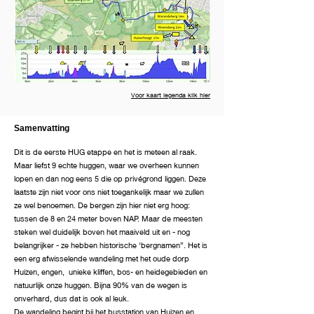
Voor kaart legenda klik hier
Samenvatting
Dit is de eerste HUG etappe en het is meteen al raak.
Maar liefst 9 echte huggen, waar we overheen kunnen
lopen en dan nog eens 5 die op privégrond liggen. Deze
laatste zijn niet voor ons niet toegankelijk maar we zullen
ze wel benoemen. De bergen zijn hier niet erg hoog:
tussen de 8 en 24 meter boven NAP. Maar de meesten
steken wel duidelijk boven het maaiveld uit en - nog
belangrijker - ze hebben historische ‘bergnamen”. Het is
een erg afwisselende wandeling met het oude dorp
Huizen, engen, unieke kliffen, bos- en heidegebieden en
natuurlijk onze huggen. Bijna 90% van de wegen is
onverhard, dus dat is ook al leuk.
De wandeling begint bij het busstation van Huizen en