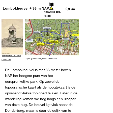
Lombokheuvel + 36 m NAP
0,9 km
Natuurlijke berg,
koepel
Peperbus ca 1905
TopoTijdreis bergen in Leersum
UA11199
De Lombokheuvel is met 36 meter boven
NAP het hoogste punt van het
oorspronkelijke park. Op zowel de
topografische kaart als de hoogtekaart is de
opvallend vlakke top goed te zien. Later in de
wandeling komen we nog langs een uitloper
van deze hug. De heuvel ligt vlak naast de
Donderberg, maar is daar duidelijk van te