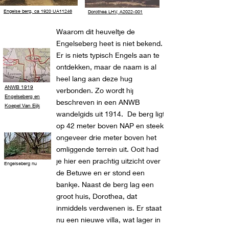
Engelse berg, ca 1920 UA11246
Dorothea LHV, A2022-001
Waarom dit heuveltje de
Engelseberg heet is niet bekend.
Er is niets typisch Engels aan te
ontdekken, maar de naam is al
heel lang aan deze hug
ANWB 1919
verbonden. Zo wordt hij
Engelseberg en
beschreven in een ANWB
Koepel Van Eijk
wandelgids uit 1914. De berg ligt
op 42 meter boven NAP en steekt
ongeveer drie meter boven het
omliggende terrein uit. Ooit had
je hier een prachtig uitzicht over
Engelseberg nu
de Betuwe en er stond een
bankje. Naast de berg lag een
groot huis, Dorothea, dat
inmiddels verdwenen is. Er staat
nu een nieuwe villa, wat lager in