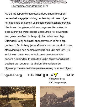
Leersumse Zandafgraving
LHV
Na de top lopen we een stukje door, slaan linksaf en
nemen het weggetje richting het tennispark. We volgen
het hoge hek en komen uit bij een grotere zandafgraving.
Hier is een hoogteverschil van ongeveer tien meter. In
deze afgraving werd ooit de Leersumse kei gevonden,
een grote zwerfkei die lange tijd half in het zand lag.
Uiteindelijk is hij helemaal opgegraven en in het dorp
geplaatst. De belangrijkste afnemer van het zand uit deze
afgraving was een cementsteenfabriek, die hier tot 1940
actief was. Later werd er ook zand gewonnen voor
andere doeleinden. In dezelfde kuil is tegenwoordig het
bosbad van Leersum te vinden. We verlaten de
afgraving, steken de Scherpenzeelseweg over en volgen
het fietspad een stuk naar beneden. Zo bereiken we de
Engelseberg + 42 NAP || 3 m
3.1 km
Engelseberg.
Natuurlijke berg.
NIET toegankelijk