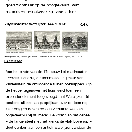
goed zichtbaar op de hoogtekaart. Wat
raatakkers ook alweer zijn vind je
hier
.
Zuylensteinse Wafelijzer +44 m NAP
6.4 km
Stoopendaal, Serie prenten Zuylenstein met Wafelijzer, ca 1712.
UA 202183-88
Aan het einde van de 17e eeuw liet stadhouder
Frederik Hendrik, de toenmalige eigenaar van
Zuylenstein de omliggende tuinen opknappen. Op
de heuvel tegenover het huis werd toen een
bijzonder element toegevoegd: het Wafelijzer. Dit
bestond uit een lange oprijlaan over de toen nog
kale berg en boven op een vierkante wal van
ongeveer 90 bij 90 meter. De vorm van het geheel
– de lange steel met het vierkante vlak bovenop –
doet denken aan een antiek wafelijzer vandaar de