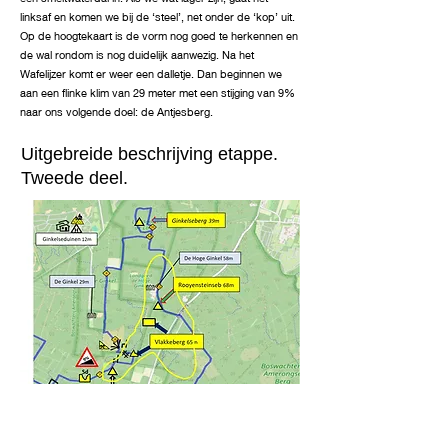
linksaf en komen we bij de ‘steel’, net onder de ‘kop’ uit.
Op de hoogtekaart is de vorm nog goed te herkennen en
de wal rondom is nog duidelijk aanwezig. Na het
Wafelijzer komt er weer een dalletje. Dan beginnen we
aan een flinke klim van 29 meter met een stijging van 9%
naar ons volgende doel: de Antjesberg.
Uitgebreide beschrijving etappe.
Tweede deel.