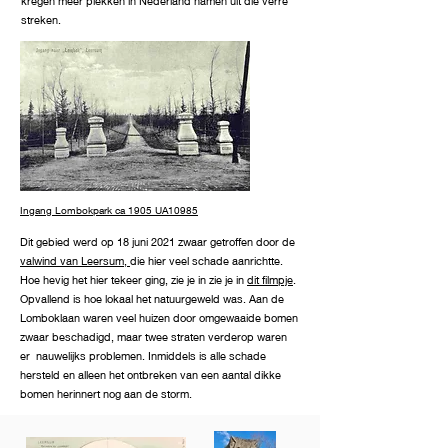
kregen meer plekken in Nederland namen uit die verre
streken.
Ingang Lombokpark ca 1905 UA10985
Dit gebied werd op 18 juni 2021 zwaar getroffen door de
valwind van Leersum,
die hier
veel schade aanrichtte.
Hoe hevig het hier tekeer ging, zie je in zie je in
dit filmpje
.
Opvallend is hoe lokaal het natuurgeweld was. Aan de
Lomboklaan waren veel huizen door omgewaaide bomen
zwaar beschadigd, maar twee straten verderop waren
er nauwelijks problemen. Inmiddels is alle schade
hersteld en alleen het ontbreken van een aantal dikke
bomen herinnert nog aan de storm.