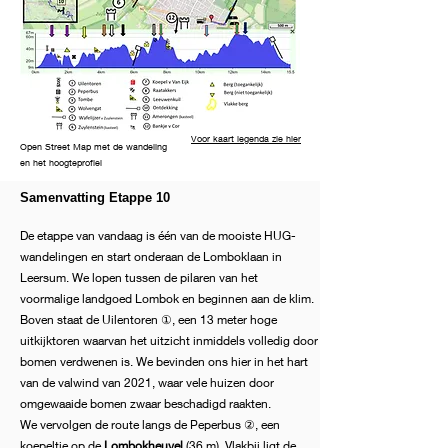
Voor kaart legenda zie hier
Open Street Map met de wandeling
en het hoogteprofiel
Samenvatting Etappe 10
De etappe van vandaag is één van de mooiste HUG-
wandelingen en start onderaan de Lomboklaan in
Leersum. We lopen tussen de pilaren van het
voormalige landgoed Lombok en beginnen aan de klim.
Boven staat de Uilentoren ①, een 13 meter hoge
uitkijktoren waarvan het uitzicht inmiddels volledig door
bomen verdwenen is. We bevinden ons hier in het hart
van de valwind van 2021, waar vele huizen door
omgewaaide bomen zwaar beschadigd raakten.
We vervolgen de route langs de Peperbus ②, een
koepeltje op de
Lombokheuvel
(36 m). Vlakbij ligt de