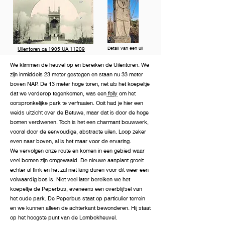
Detail van een uil
Uilentoren ca 1905 UA 11209
We klimmen de heuvel op en bereiken de Uilentoren. We
zijn inmiddels 23 meter gestegen en staan nu 33 meter
boven NAP. De 13 meter hoge toren, net als het koepeltje
dat we verderop tegenkomen, was een
folly
om het
oorspronkelijke park te verfraaien. Ooit had je hier een
weids uitzicht over de Betuwe, maar dat is door de hoge
bomen verdwenen. Toch is het een charmant bouwwerk,
vooral door de eenvoudige, abstracte uilen. Loop zeker
even naar boven, al is het maar voor de ervaring.
We vervolgen onze route en komen in een gebied waar
veel bomen zijn omgewaaid. De nieuwe aanplant groeit
echter al flink en het zal niet lang duren voor dit weer een
volwaardig bos is. Niet veel later bereiken we het
koepeltje de Peperbus, eveneens een overblijfsel van
het oude park. De Peperbus staat op particulier terrein
en we kunnen alleen de achterkant bewonderen. Hij staat
op het hoogste punt van de Lombokheuvel.