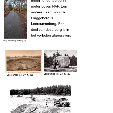
meter tot de top op 36
meter boven NAP. Een
andere naam voor de
Plaggeberg is
Leersumseberg
. Een
deel van deze berg is in
het verleden afgegraven.
weg de Plaggeberg op
Leersumse kei UA 17425
Leersumse kei UA 17425