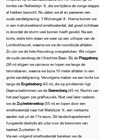
tombe van Nellesteijn ③, die we tijdens de vorige etappe
al hebben bezocht. Nu dalen we af en passeren een
oude zandafgraving: ’t Wolvengat ④. Hierna komen we
in een indrukwekkend smeltwaterdal, dat goed zichtbaar
is doordat de storm veel bomen heeft geveld. Na een
korte, steile klim staan we weer op een uitloper van de
Lombokheuvel, waarna we via de noordzijde afdalen.
Zo zijn we de hele Heuvelrug overgestoken. We volgen
de oude zandweg de Utrechtse Baan. Bij de
Plaggeberg
(36 m) stijgen we opnieuw en lopen we langs de
tennisbanen, waarna we bijna 10 meter afdalen in een
grote zandafgraving. Vervolgens maken we een korte lus
langs de
Engelseberg
(43 m), die op privéterrein ligt.
Daarna beklimmen we de
Geerenberg
(45 m). Rechts van
het pad liggen zes grafheuvels. Niet veel later naderen
we de
Zuylesteinsekop
(55 m) en lopen door een
smeltwaterdal naar het Wafelijzer ⑤, een vierkante
aarden wal uit de 17e eeuw. Dit landschapselement
fungeerde destijds als uitje voor de bewoners van
kasteel Zuylestein ⑥.
Via een volgend smeltwaterdal bereiken we de