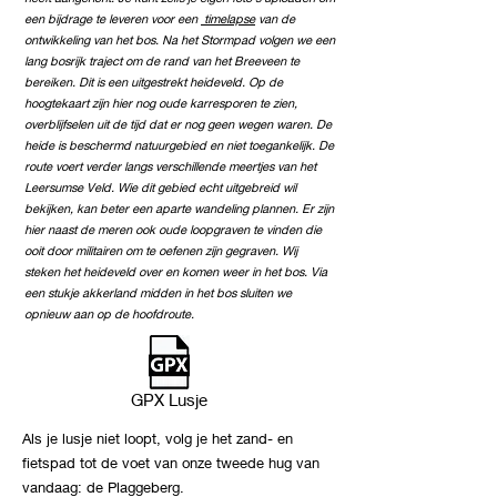
een bijdrage te leveren voor een
timelapse
van de
ontwikkeling van het bos. Na het Stormpad volgen we een
lang bosrijk traject om de rand van het Breeveen te
bereiken. Dit is een uitgestrekt heideveld. Op de
hoogtekaart zijn hier nog oude karresporen te zien,
overblijfselen uit de tijd dat er nog geen wegen waren. De
heide is beschermd natuurgebied en niet toegankelijk. De
route voert verder langs verschillende meertjes van het
Leersumse Veld. Wie dit gebied echt uitgebreid wil
bekijken, kan beter een aparte wandeling plannen. Er zijn
hier naast de meren ook oude loopgraven te vinden die
ooit door militairen om te oefenen zijn gegraven. Wij
steken het heideveld over en komen weer in het bos. Via
een stukje akkerland midden in het bos sluiten we
opnieuw aan op de hoofdroute.
GPX Lusje
Als je lusje niet loopt, volg je het zand- en
fietspad tot de voet van onze tweede hug van
vandaag: de Plaggeberg.