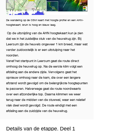
De wandeling op de OSM kaart met hoogte profiel en een AHN-
hoogtekaart; bruin is hoog en blauw laag.
Op de uitsnijding van de AHN hoogtekaart kun je zien
dat we in het zuidelijke stuk van de heuvelrug zijn. Bij
Leersum zijn de heuvels ongeveer 1 km breed, maar wat
verder zuidoostelijk is er een uitstulping naar het
noorden.
Vanaf het startpunt in Leersum gaat de route direct
omhoog de heuvelrug op. Na de eerste klim volgt een
afdaling aan de andere zijde. Vervolgens gaat het
opnieuw omhoog naar de kam, die over een langere
afstand wordt gevolgd om de belangrijkste hoogtepunten
te passeren. Halverwege gaat de route noordwaarts
over een afzonderlijke top. Daarna klimmen we weer
terug naar de midden van de stuwwal, waar een relatief
vlak deel wordt gevolgd. De route eindigt met een
afdaling aan de zuidzijde van de heuvelrug.
Details van de etappe. Deel 1