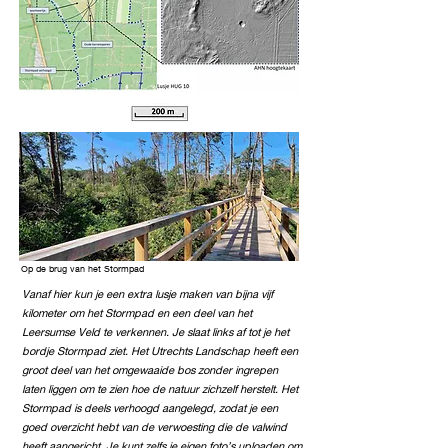
Op de brug van het Stormpad
Vanaf hier kun je een extra lusje maken van bijna vijf
kilometer om het Stormpad en een deel van het
Leersumse Veld te verkennen. Je slaat links af tot je het
bordje Stormpad ziet. Het Utrechts Landschap heeft een
groot deel van het omgewaaide bos zonder ingrepen
laten liggen om te zien hoe de natuur zichzelf herstelt. Het
Stormpad is deels verhoogd aangelegd, zodat je een
goed overzicht hebt van de verwoesting die de valwind
heeft aangericht. Je kunt zelfs je eigen foto’s uploaden om