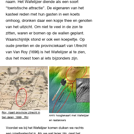
naam. Het Wafelijzer diende als een soort
“toeristische attractie”. De eigenaren van het
kasteel reden met hun gasten in een koets
omhoog, dronken daar een kopje thee en genoten
van het uitzicht. Om niet te veel in de zon te
zitten, waren er bomen op de wallen geplant.
Waarschijnlijk stond er ook een koepeltje. Op
oude prenten en de provinciekaart van Utrecht
van Van Roy (1696) is het Wafelijzer al te zien,
dus het moest toen al iets bijzonders zijn.
Roy, Kaart provincie Utrecht in
AHN hoogtekaart met Wafelijzer
tien delen, 1696, RM
en raatakkers
Voordat we bij het Wafelijzer komen duiken we rechts
een smeltwaterdal in. Als we wat lager zijn, gaat het