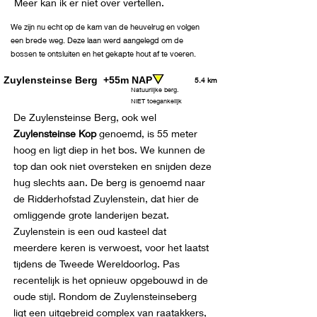
Meer kan ik er niet over vertellen.
We zijn nu echt op de kam van de heuvelrug en volgen
een brede weg. Deze laan werd aangelegd om de
bossen te ontsluiten en het gekapte hout af te voeren.
Langs de route passeren we een groep van zes
Zuylensteinse Berg +55m NAP
grafheuvels. Even verder bereiken we de
5.4 km
Natuurlijke berg.
Zuylensteinseberg.
NIET toegankelijk
De Zuylensteinse Berg, ook wel
Zuylensteinse Kop
genoemd, is 55 meter
hoog en ligt diep in het bos. We kunnen de
top dan ook niet oversteken en snijden deze
hug slechts aan. De berg is genoemd naar
de Ridderhofstad Zuylenstein, dat hier de
omliggende grote landerijen bezat.
Zuylenstein is een oud kasteel dat
meerdere keren is verwoest, voor het laatst
tijdens de Tweede Wereldoorlog. Pas
recentelijk is het opnieuw opgebouwd in de
oude stijl. Rondom de Zuylensteinseberg
ligt een uitgebreid complex van raatakkers,