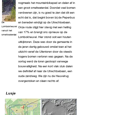
nogmaals het mountainbikepad en dalen af in
een groot smeltwaterdal. Doordat veel bomen
verdwenen zijn, is nu goed te zien dat dit een
echt dal is, dat begint boven bij de Peperbus
en beneden eindigt op de Utrechtsebaan.
De
Lombokheuvel
Onze route stijgt hier stevig met een helling
vanuit het
van 17% en brengt ons opnieuw op de
smeltwaterdal
Lombokheuvel. Hier stond ooit een houten
uitkijktoren. Deze was door de gemeente in
de jaren dertig gebouwd omdat toen al het
uitzicht vanaf de Uilentoren door de steeds
hogere bomen verloren was gegaan. Na de
oorlog werd de toren gesloopt vanwege
bouwvalligheid. Na een kort vlak stuk dalen
we definitief af naar de Utrechtsebaan, een
oude zandweg. We zijn nu de Heuvelrug
overgestoken en slaan rechts af.
Lusje