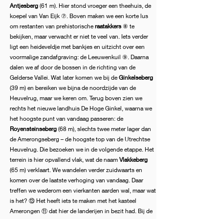
Antjesberg
(61 m). Hier stond vroeger een theehuis, de
koepel van Van Eijk ⑦. Boven maken we een korte lus
om restanten van prehistorische
raatakkers
⑧ te
bekijken, maar verwacht er niet te veel van. Iets verder
ligt een heideveldje met bankjes en uitzicht over een
voormalige zandafgraving: de Leeuwenkuil ⑨. Daarna
dalen we af door de bossen in de richting van de
Gelderse Vallei. Wat later komen we bij de
Ginkelseberg
(39 m) en bereiken we bijna de noordzijde van de
Heuvelrug, maar we keren om. Terug boven zien we
rechts het nieuwe landhuis De Hoge Ginkel, waarna we
het hoogste punt van vandaag passeren: de
Royensteinseberg
(68 m), slechts twee meter lager dan
de Amerongseberg – de hoogste top van de Utrechtse
Heuvelrug. Die bezoeken we in de volgende etappe. Het
terrein is hier opvallend vlak, wat de naam
Vlakkeberg
(65 m) verklaart. We wandelen verder zuidwaarts en
komen over de laatste verhoging van vandaag. Daar
treffen we wederom een vierkanten aarden wal, maar wat
is het? ⑬ Het heeft iets te maken met het kasteel
Amerongen ⑪ dat hier de landerijen in bezit had. Bij de