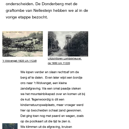
onderscheiden. De Donderberg met de
graftombe van Nellesteijn hebben we al in de
vorige etappe bezocht.
UItzichttoren Lombokheuvel
’t Wolvengat 1925 UA 11248
ca 1930 UA 11220
We lopen verder en slaan rechtsaf om de
berg af te dalen. Even later wijst een bordje
ons naar ’t Wolvengat, een kleine
zandafgraving. Via een smal paadje steken
we het mountainbikepad over en komen uit bij
de kuil. Tegenwoordig is dit een
kindernatuurspeelplaats, maar vroeger werd
hier op bescheiden schaal zand gewonnen.
Dat ging toen nog met paard en wagen, zoals
op de postkaart uit die tijd te zien is.
We klimmen uit de afgraving, kruisen