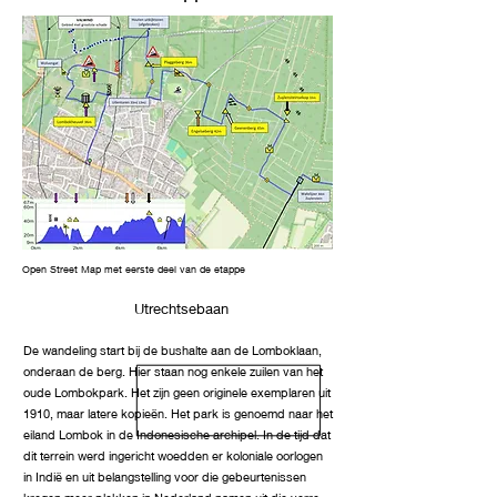
Open Street Map met eerste deel van de etappe
Utrechtsebaan
De wandeling start bij de bushalte aan de Lomboklaan,
onderaan de berg. Hier staan nog enkele zuilen van het
oude Lombokpark. Het zijn geen originele exemplaren uit
1910, maar latere kopieën. Het park is genoemd naar het
eiland Lombok in de Indonesische archipel. In de tijd dat
dit terrein werd ingericht woedden er koloniale oorlogen
in Indië en uit belangstelling voor die gebeurtenissen